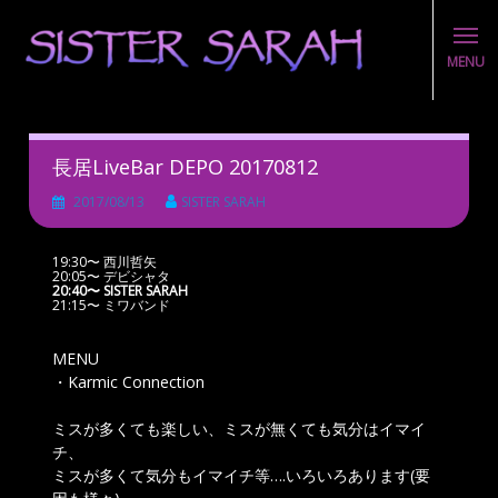
MENU
Skip
to
content
長居LiveBar DEPO 20170812
2017/08/13
SISTER SARAH
19:30〜 西川哲矢
20:05〜 デビシャタ
20:40〜
SISTER SARAH
21:15〜 ミワバンド
MENU
・Karmic Connection
ミスが多くても楽しい、ミスが無くても気分はイマイ
チ、
ミスが多くて気分もイマイチ等….いろいろあります(要