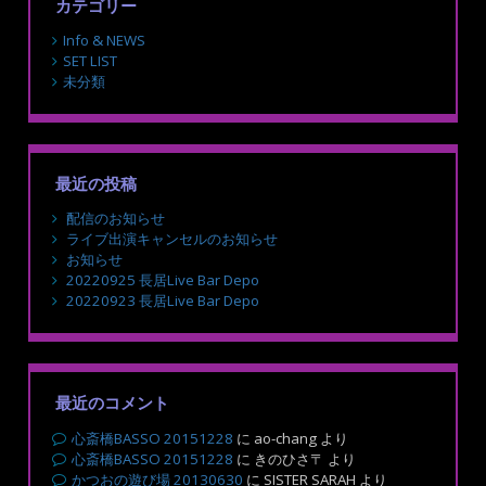
カテゴリー
ビ
Info & NEWS
ゲ
SET LIST
未分類
ー
シ
ョ
最近の投稿
ン
配信のお知らせ
ライブ出演キャンセルのお知らせ
お知らせ
20220925 長居Live Bar Depo
20220923 長居Live Bar Depo
最近のコメント
心斎橋BASSO 20151228
に
ao-chang
より
心斎橋BASSO 20151228
に
きのひさ〒
より
かつおの遊び場 20130630
に
SISTER SARAH
より