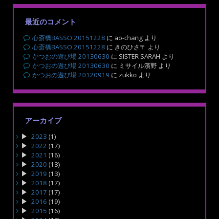
最近のコメント
心斎橋BASSO 20151228
に
ao-chang
より
心斎橋BASSO 20151228
に
きのひさ〒
より
かつおの遊び場 20130630
に
SISTER SARAH
より
かつおの遊び場 20130630
に
ミサイル濱野
より
かつおの遊び場 20120919
に
zukko
より
アーカイブ
2023
(1)
2022
(17)
2021
(16)
2020
(13)
2019
(13)
2018
(17)
2017
(17)
2016
(19)
2015
(16)