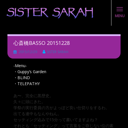
MENU
Skip
to
content
心斎橋BASSO 20151228
2015/12/29
SISTER SARAH
-Menu-
・Guppy’s Garden
・BLIND
・TELEPATHY
あ〜、完全に黒歴史。
久々に頭にきた。
学祭の実行委員の方がよっぽど良い仕切りをするわ。
出てる連中もなんやねん。
セッティング込みで15分って書いてますよね？
それとも「セッティング」って言葉をご存じない位の素