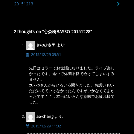
投
20151213
稿
ナ
2 thoughts on “
心斎橋BASSO 20151228
”
ビ
ゲ
きのひさ〒
より:
ー
2015/12/29 09:51
シ
先日はセラーでお世話になりました。ライブ楽し
ョ
かったです。途中で体調不良でぬけてしまいすみ
ません。
ン
zukkoさんからいろいろ聞きました。お誘いもい
ただいてていけなかったんですがいかなくてよか
ったです＾＾；本当にいろんな意味でお疲れ様で
した。
ao-chang
より:
2015/12/29 11:32