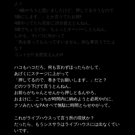
人？
「4曲やろうと思いましたけど、押してるそうなので
3曲にします。」とか言うてたお前!!
4曲やってたら完全に20分超えとんねん。
3曲でちょうどか、ちょっとオーバーしとんねん。
しかも、そいつに向かって
「気を使ってもらってすいません」的な事言うてたよ
な？
コントか!? 全然笑えんわ!!!
ハコもハコだろ。何も言わずほったらかして、
あげくにステージに上がって
「押してるので、巻きでお願いします。」だと？
どのツラ下げて言うとんねん。
お前らがちゃんとせんから押しとるんやろ。
おまけに、こっちが時間内に納めようと必死やのに、
クソみたいなPAオペで無駄に時間とらせやがって。
これがライブハウスって言う所の現状か？
だったら、もうシスサラはライブハウスには出なくてい
いです。