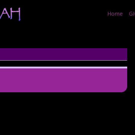
Home
GI