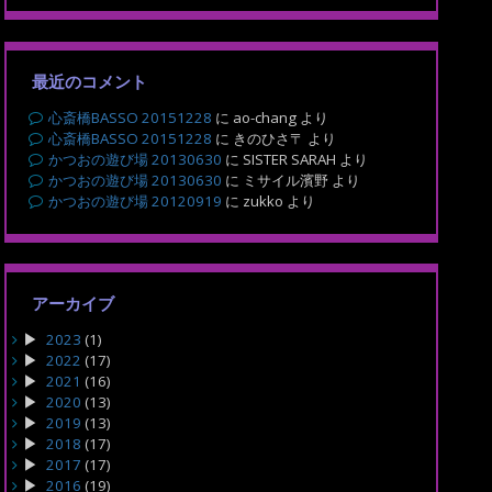
最近のコメント
心斎橋BASSO 20151228
に
ao-chang
より
心斎橋BASSO 20151228
に
きのひさ〒
より
かつおの遊び場 20130630
に
SISTER SARAH
より
かつおの遊び場 20130630
に
ミサイル濱野
より
かつおの遊び場 20120919
に
zukko
より
アーカイブ
2023
(1)
2022
(17)
2021
(16)
2020
(13)
2019
(13)
2018
(17)
2017
(17)
2016
(19)