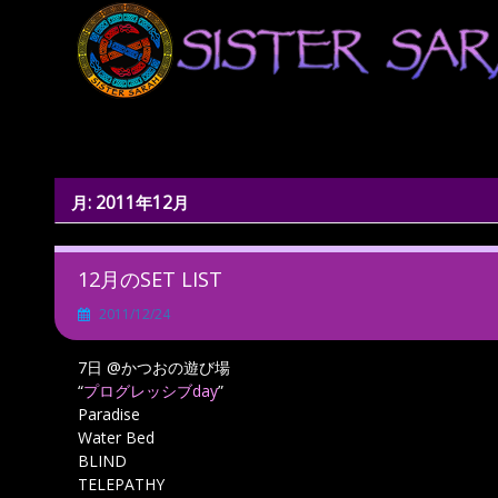
Skip
to
content
月:
2011年12月
12月のSET LIST
2011/12/24
7日 @かつおの遊び場
“
プログレッシブday
”
Paradise
Water Bed
BLIND
TELEPATHY