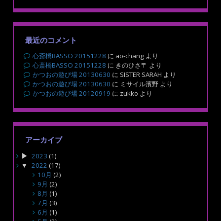
最近のコメント
心斎橋BASSO 20151228
に
ao-chang
より
心斎橋BASSO 20151228
に
きのひさ〒
より
かつおの遊び場 20130630
に
SISTER SARAH
より
かつおの遊び場 20130630
に
ミサイル濱野
より
かつおの遊び場 20120919
に
zukko
より
アーカイブ
2023
(1)
2022
(17)
10月
(2)
9月
(2)
8月
(1)
7月
(3)
6月
(1)