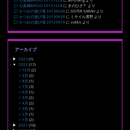
心斎橋BASSO 20151228
に
ao-chang
より
心斎橋BASSO 20151228
に
きのひさ〒
より
かつおの遊び場 20130630
に
SISTER SARAH
より
かつおの遊び場 20130630
に
ミサイル濱野
より
かつおの遊び場 20120919
に
zukko
より
アーカイブ
2023
(1)
2022
(17)
10月
(2)
9月
(2)
8月
(1)
7月
(3)
6月
(1)
5月
(2)
4月
(2)
3月
(1)
2月
(1)
1月
(2)
2021
(16)